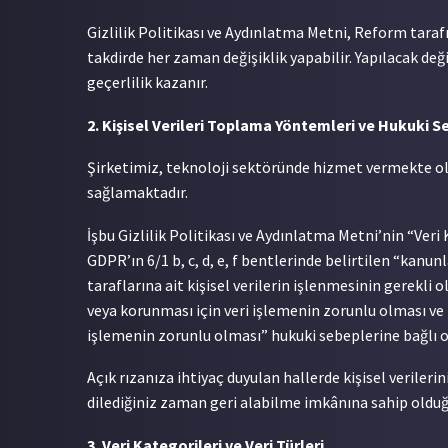
Gizlilik Politikası ve Aydınlatma Metni, Reform tarafı
takdirde her zaman değişiklik yapabilir. Yapılacak de
geçerlilik kazanır.
2. Kişisel Verileri Toplama Yöntemleri ve Hukuki S
Şirketimiz, teknoloji sektöründe hizmet vermekte olu
sağlamaktadır.
İşbu Gizlilik Politikası ve Aydınlatma Metni’nin “Veri K
GDPR’ın 6/1 b, c, d, e, f bentlerinde belirtilen “kan
taraflarına ait kişisel verilerin işlenmesinin gerekli
veya korunması için veri işlemenin zorunlu olması ve
işlemenin zorunlu olması” hukuki sebeplerine bağlı ol
Açık rızanıza ihtiyaç duyulan hallerde kişisel verilerin
dilediğiniz zaman geri alabilme imkânına sahip olduğ
3. Veri Kategorileri ve Veri Türleri