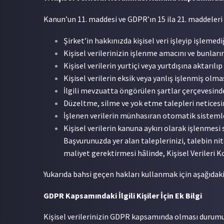
Kanun’un 11. maddesi ve GDPR’ın 15 ila 21. maddeleri uya
Şirket’in hakkınızda kişisel veri işleyip işlemed
Kişisel verilerinizin işlenme amacını ve bunlar
Kişisel verilerin yurtiçi veya yurtdışına aktarıl
Kişisel verilerin eksik veya yanlış işlenmiş olm
İlgili mevzuatta öngörülen şartlar çerçevesinde 
Düzeltme, silme ve yok etme talepleri neticesind
İşlenen verilerin münhasıran otomatik sistemler
Kişisel verilerin kanuna aykırı olarak işlenmes
Başvurunuzda yer alan taleplerinizi, talebin ni
maliyet gerektirmesi hâlinde, Kişisel Verileri K
Yukarıda bahsi geçen hakları kullanmak için aşağıdaki i
GDPR Kapsamındaki İlgili Kişiler İçin Ek Bilgi
Kişisel verilerinizin GDPR kapsamında olması durumun