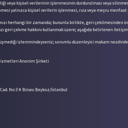
irliği veya kişisel verilerinin işlenmesinin durdurulması veya silin
mesi yalnızca kişisel verilerin işlenmesi, rıza veya meşru menfaat 
ızanızı herhangi bir zamanda; bununla birlikte, geri çekilmesinden 
ı geri çekme hakkını kullanmak üzere; aşağıda belirlenen iletişim b
 düşmediği izlenimindeyseniz; sorumlu düzenleyici makam nezdinde
Hizmetleri Anonim Şirketi
Cad. No:3 K Binası Beykoz/İstanbul