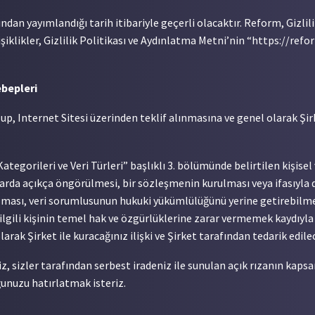
ndan yayımlandığı tarih itibariyle geçerli olacaktır. Reform, Gizli
ğişiklikler, Gizlilik Politikası ve Aydınlatma Metni’nin “https://r
ebepleri
p, Internet Sitesi üzerinden teklif alınmasına ve genel olarak Şir
ategorileri ve Veri Türleri” başlıklı 3. bölümünde belirtilen kişisel v
unlarda açıkça öngörülmesi, bir sözleşmenin kurulması veya ifasıyla
 olması, veri sorumlusunun hukuki yükümlülüğünü yerine getirebilmes
 ilgili kişinin temel hak ve özgürlüklerine zarar vermemek kaydıyl
arak Şirket ile kuracağınız ilişki ve Şirket tarafından tedarik ed
iz, sizler tarafından serbest iradeniz ile sunulan açık rızanın kapsam
unuzu hatırlatmak isteriz.