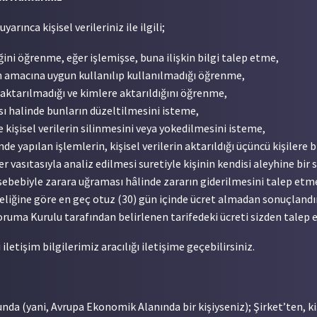
rınca kişisel verileriniz ile ilgili;
iğini öğrenme, eğer işlemişse, buna ilişkin bilgi talep etme,
ın amacına uygun kullanılıp kullanılmadığı öğrenme,
ıp aktarılmadığı ve kimlere aktarıldığını öğrenme,
ası halinde bunların düzeltilmesini isteme,
kişisel verilerin silinmesini veya yok
edilmesini isteme,
e yapılan işlemlerin, kişisel verilerin aktarıldığı üçüncü kişilere b
 vasıtasıyla analiz edilmesi suretiyle kişinin kendisi aleyhine bir
i sebebiyle zarara uğraması hâlinde zararın giderilmesini talep etm
teliğine göre en geç otuz (30) gün içinde ücret almadan sonuçlandır
oruma Kurulu tarafından belirlenen tarifedeki ücreti sizden talep e
letişim bilgilerimiz aracılığı iletişime geçebilirsiniz.
da (yani, Avrupa Ekonomik Alanında bir kişiyseniz); Şirket’ten, ki