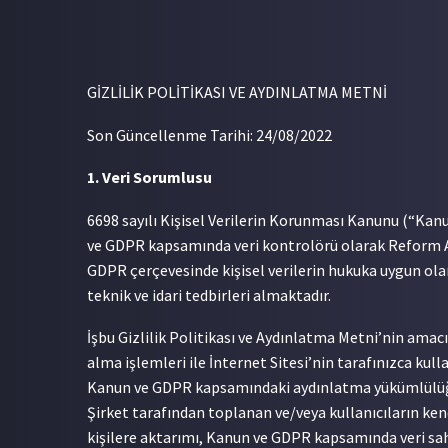
GİZLİLİK POLİTİKASI VE AYDINLATMA METNİ
Son Güncellenme Tarihi: 24/08/2022
1. Veri Sorumlusu
6698 sayılı Kişisel Verilerin Korunması Kanunu (“Kan
ve GDPR kapsamında veri kontrolörü olarak Reform Al
GDPR çerçevesinde kişisel verilerin hukuka uygun olar
teknik ve idari tedbirleri almaktadır.
İşbu Gizlilik Politikası ve Aydınlatma Metni’nin amac
alma işlemleri ile İnternet Sitesi’nin tarafınızca kul
Kanun ve GDPR kapsamındaki aydınlatma yükümlülüğün
Şirket tarafından toplanan ve/veya kullanıcıların ken
kişilere aktarımı, Kanun ve GDPR kapsamında veri sah