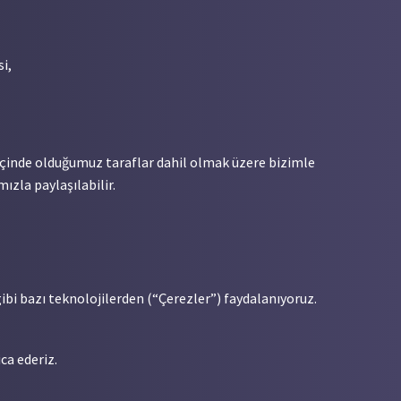
i,
i içinde olduğumuz taraflar dahil olmak üzere bizimle
ızla paylaşılabilir.
gibi bazı teknolojilerden (“Çerezler”) faydalanıyoruz.
ca ederiz.