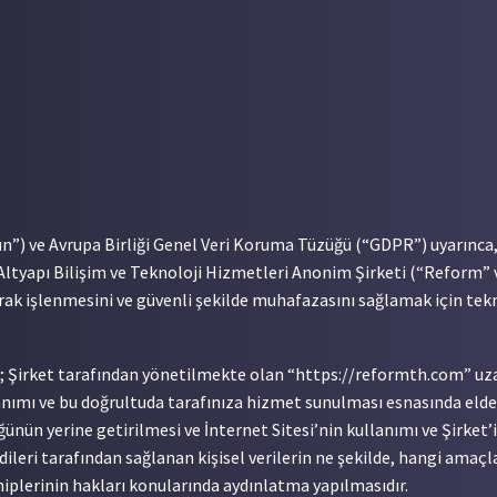
un”) ve Avrupa Birliği Genel Veri Koruma Tüzüğü (“GDPR”) uyarınca,
tyapı Bilişim ve Teknoloji Hizmetleri Anonim Şirketi (“Reform” ve
ak işlenmesini ve güvenli şekilde muhafazasını sağlamak için tekno
ı; Şirket tarafından yönetilmekte olan “https://reformth.com” uzant
lanımı ve bu doğrultuda tarafınıza hizmet sunulması esnasında elde e
ün yerine getirilmesi ve İnternet Sitesi’nin kullanımı ve Şirket
dileri tarafından sağlanan kişisel verilerin ne şekilde, hangi amaç
iplerinin hakları konularında aydınlatma yapılmasıdır.