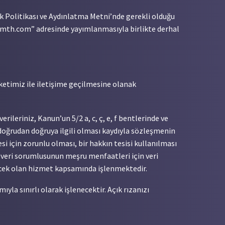
lik Politikası ve Aydınlatma Metni’nde gerekli olduğu
eformth.com” adresinde yayımlanmasıyla birlikte derhal
ketimiz ile iletişime geçilmesine olanak
erileriniz, Kanun’un 5/2 a, c, ç, e, f bentlerinde ve
 doğrudan doğruya ilgili olması kaydıyla sözleşmenin
i için zorunlu olması, bir hakkın tesisi kullanılması
a veri sorumlusunun meşru menfaatleri için veri
ilecek olan hizmet kapsamında işlenmektedir.
ıyla sınırlı olarak işlenecektir. Açık rızanızı