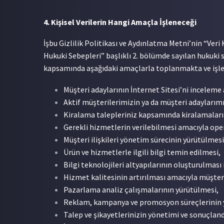
4. Kişisel Verilerin Hangi Amaçla İşleneceği
İşbu Gizlilik Politikası ve Aydınlatma Metni’nin “Veri 
Hukuki Sebepleri” başlıklı 2. bölümde sayılan hukuki s
kapsamında aşağıdaki amaçlarla toplanmakta ve işl
Müşteri adaylarının İnternet Sitesi’ni incelem
Aktif müşterilerimizin ya da müşteri adaylarımız
Kiralama talepleriniz kapsamında kiralamalarını
Gerekli hizmetlerin verilebilmesi amacıyla ope
Müşteri ilişkileri yönetim sürecinin yürütülmesi
Ürün ve hizmetlerle ilgili bilgi temin edilmesi,
Bilgi teknolojileri altyapılarının oluşturulması
Hizmet kalitesinin artırılması amacıyla müşteri 
Pazarlama analiz çalışmalarının yürütülmesi,
Reklam, kampanya ve promosyon süreçlerinin 
Talep ve şikayetlerinizin yönetimi ve sonuçland