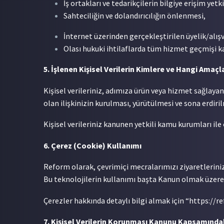
İş ortakları ve tedarikçilerin bilgiye erişim yet
Sahteciliğin ve dolandırıcılığın önlenmesi,
İnternet üzerinden gerçekleştirilen üyelik/alışv
Olası hukuki ihtilaflarda tüm hizmet geçmişi ka
5. İşlenen Kişisel Verilerin Kimlere ve Hangi Amaçl
Kişisel verileriniz, adımıza ürün veya hizmet sağlayan
olan ilişkinizin kurulması, yürütülmesi ve sona erdiril
Kişisel verileriniz kanunen yetkili kamu kurumları ile 
6. Çerez (Cookie) Kullanımı
Reform olarak, çevrimiçi mecralarımızı ziyaretleriniz 
Bu teknolojilerin kullanımı başta Kanun olmak üzere
Çerezler hakkında detaylı bilgi almak için “https://r
7. Kişisel Verilerin Korunması Kanunu Kapsamındak