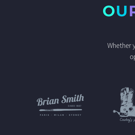
O
U
Whether y
o