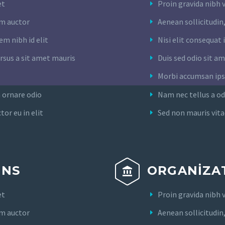
et
Proin gravida nibh v
um auctor
Aenean sollicitudin
em nibh id elit
Nisi elit consequat 
ursus a sit amet mauris
Duis sed odio sit a
Morbi accumsan ips
a ornare odio
Nam nec tellus a od
or eu in elit
Sed non mauris vita
ONS
ORGANIZAT


et
Proin gravida nibh v
um auctor
Aenean sollicitudin