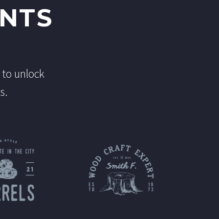
ENTS
 to unlock
s.