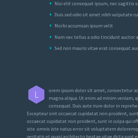
Nisi elit consequat ipsum, nec sagittis s
Duis sed odio sit amet nibh vulputate c
Morbi accumsan ipsum velit
Nam nec tellus a odio tincidunt auctor 
Sed non mauris vitae erat consequat auct
orem ipsum dolor sit amet, consectetur adi
L
magna aliqua. Ut enim ad minim veniam, qu
consequat. Duis aute irure dolor in reprehen
Excepteur sint occaecat cupidatat non proident, sunt 
occaecat cupidatat non proident, sunt in culpa qui of
iste omnis iste natus error sit voluptatem doloremq
veritatis et quasi architecto beatae vitae dicta sun