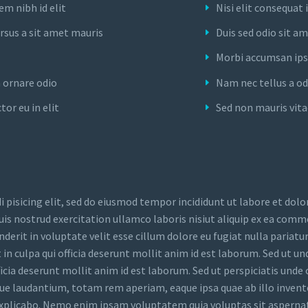
em nibh id elit
Nisi elit consequat 
ursus a sit amet mauris
Duis sed odio sit a
Morbi accumsan ips
a ornare odio
Nam nec tellus a od
or eu in elit
Sed non mauris vita
 pisicing elit, sed do eiusmod tempor incididunt ut labore et dolo
is nostrud exercitation ullamco laboris nisiut aliquip ex ea com
derit in voluptate velit esse cillum dolore eu fugiat nulla pariatur
in culpa qui officia deserunt mollit anim id est laborum. Sed ut un
ficia deserunt mollit anim id est laborum. Sed ut perspiciatis unde
ue laudantium, totam rem aperiam, eaque ipsa quae ab illo invent
t explicabo. Nemo enim ipsam voluptatem quia voluptas sit asperna