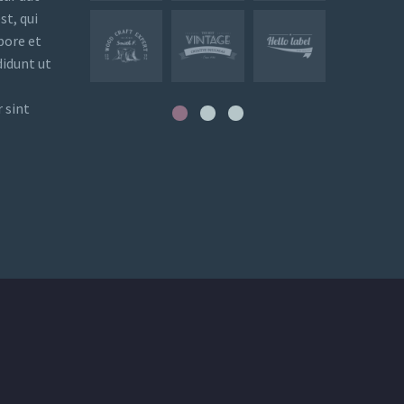
st, qui
bore et
didunt ut
 sint