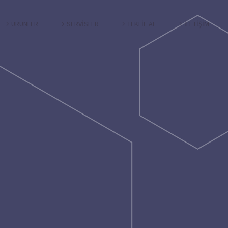
ÜRÜNLER
SERVİSLER
TEKLİF AL
İLETİŞİM