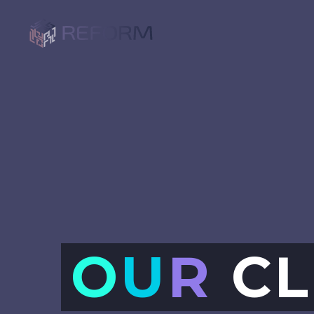
O
U
R
CL