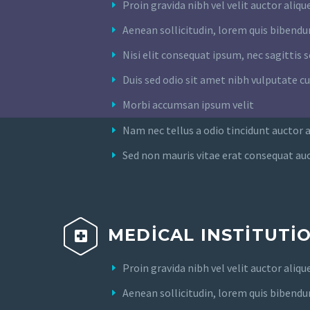
Proin gravida nibh vel velit auctor aliqu
Aenean sollicitudin, lorem quis bibend
Nisi elit consequat ipsum, nec sagittis s
Duis sed odio sit amet nibh vulputate c
Morbi accumsan ipsum velit
Nam nec tellus a odio tincidunt auctor 
Sed non mauris vitae erat consequat auct
MEDICAL INSTITUTI


Proin gravida nibh vel velit auctor aliqu
Aenean sollicitudin, lorem quis bibend