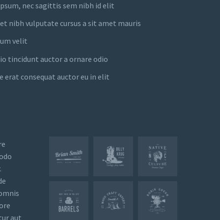
ipsum, nec sagittis sem nibh id elit
met nibh vulputate cursus a sit amet mauris
um velit
io tincidunt auctor a ornare odio
e erat consequat auctor eu in elit
re
modo
.
de
 omnis
ore
tur aut